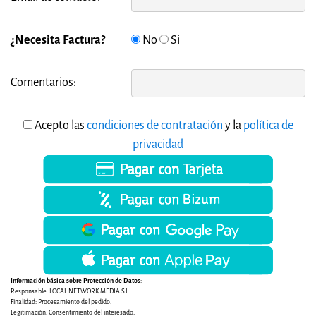
¿Necesita Factura?
No
Si
Comentarios:
Acepto las
condiciones de contratación
y la
política de
privacidad
Información básica sobre Protección de Datos
:
Responsable: LOCAL NETWORK MEDIA S.L.
Finalidad: Procesamiento del pedido.
Legitimación: Consentimiento del interesado.