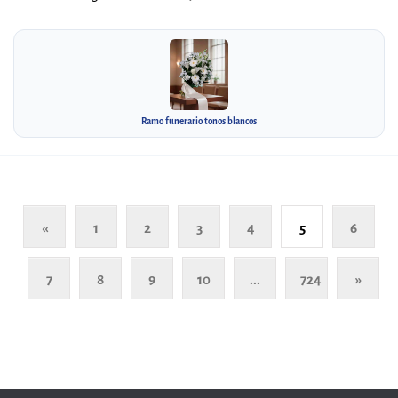
Ramo funerario tonos blancos
«
1
2
3
4
5
6
7
8
9
10
...
724
»